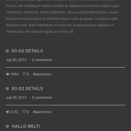
massa, vel consequat metus lobortis at. Maecenas molestie sapien quis
vestibulum interdum. Morbi dignissim, felis quis pharetra lacinia, neque
mauris tincidunt dolor, ut interdum libero nulla at quam. Curabitur eget
dapibus urna. Nam bibendum massa nisi, at euismod leo egestas ut.
Vestibulum nec semper ligula, in mattis elit.
R2-D2 DETAILS
Juli 30, 2015
·
0 comments
1904
0
Read more
R2-D2 DETAILS
Juli 30, 2015
·
0 comments
2152
0
Read more
HALLO WELT!