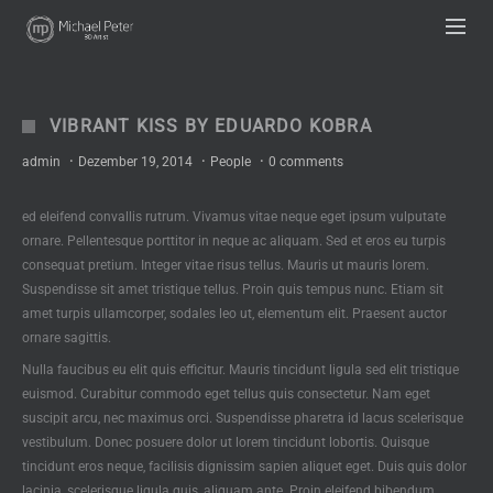
UA-63333836-1
VIBRANT KISS BY EDUARDO KOBRA
admin
·
Dezember 19, 2014
·
People
·
0 comments
ed eleifend convallis rutrum. Vivamus vitae neque eget ipsum vulputate
ornare. Pellentesque porttitor in neque ac aliquam. Sed et eros eu turpis
consequat pretium. Integer vitae risus tellus. Mauris ut mauris lorem.
Suspendisse sit amet tristique tellus. Proin quis tempus nunc. Etiam sit
amet turpis ullamcorper, sodales leo ut, elementum elit. Praesent auctor
ornare sagittis.
Nulla faucibus eu elit quis efficitur. Mauris tincidunt ligula sed elit tristique
euismod. Curabitur commodo eget tellus quis consectetur. Nam eget
suscipit arcu, nec maximus orci. Suspendisse pharetra id lacus scelerisque
vestibulum. Donec posuere dolor ut lorem tincidunt lobortis. Quisque
tincidunt eros neque, facilisis dignissim sapien aliquet eget. Duis quis dolor
lacinia, scelerisque ligula quis, aliquam ante. Proin eleifend bibendum