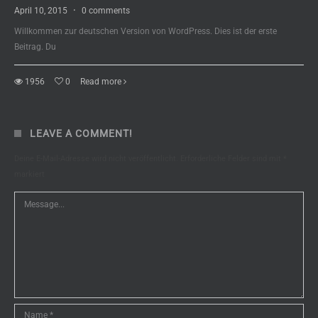
April 10, 2015
·
0 comments
Willkommen zur deutschen Version von WordPress. Dies ist der erste
Beitrag. Du
1956
0
Read more
LEAVE A COMMENT!
Deine E-Mail-Adresse wird nicht veröffentlicht.
Erforderliche Felder sind mit
*
markiert