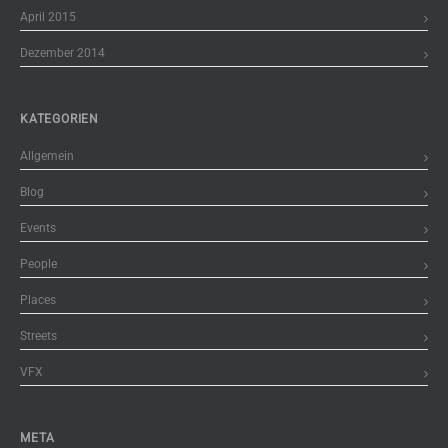
April 2015
Dezember 2014
KATEGORIEN
Allgemein
Blog
Events
People
Places
Streets
VFX
META