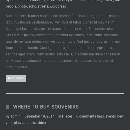
by
admin
·
Dezember 19, 2014
·
in
People
·
0 comments
tags:
new york
,
people
,
photo
,
soho
,
streets
,
wordpress
Suspendisse sit amet sapien et mi cursus faucibus. Integer metus mauris,
dictum vehicula vestibulum eu, vehicula at tellus. Donec id pulvinar mi.
Nam eget lacinia eros pellentesque tristique et enim. Eu condimentum.
Cras lectus ipsum, commodo a porttitor ac, convallis vel enim. Vivamus
quis elementum metus, non vestibulum odio. Sed tincidunt purus in risus
faucibus malesuada. Cras ligula nulla, condimentum quis egestas at,
sagittis eget lorem. Nam luctus lectus felis, id accumsan diam consequat
et. Maecenas aliquet elit at dolor bibendum, eu posuere leo imperdiet.
Integer luctus.
Read More
WHERE TO BUY SOUVENIRS
by
admin
·
Dezember 19, 2014
·
in
Places
·
0 comments
tags:
events
,
new
york
,
places
,
streets
,
video