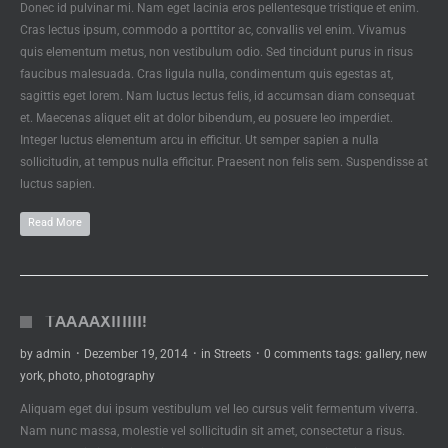
Donec id pulvinar mi. Nam eget lacinia eros pellentesque tristique et enim.
Cras lectus ipsum, commodo a porttitor ac, convallis vel enim. Vivamus
quis elementum metus, non vestibulum odio. Sed tincidunt purus in risus
faucibus malesuada. Cras ligula nulla, condimentum quis egestas at,
sagittis eget lorem. Nam luctus lectus felis, id accumsan diam consequat
et. Maecenas aliquet elit at dolor bibendum, eu posuere leo imperdiet.
Integer luctus elementum arcu in efficitur. Ut semper sapien a nulla
sollicitudin, at tempus nulla efficitur. Praesent non felis sem. Suspendisse at
luctus sapien.
Read More
TAAAAXIIIIII!
by
admin
·
Dezember 19, 2014
·
in
Streets
·
0 comments
tags:
gallery
,
new
york
,
photo
,
photography
Aliquam eget dui ipsum vestibulum vel leo cursus velit fermentum viverra.
Nam nunc massa, molestie vel sollicitudin sit amet, consectetur a risus.