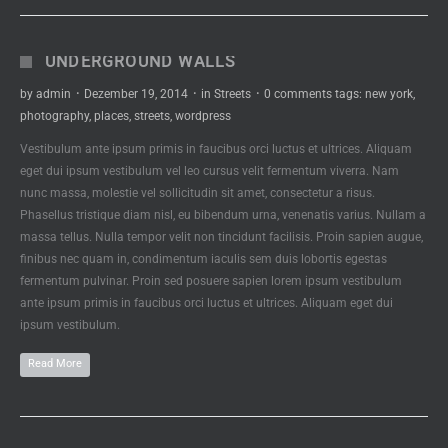
UNDERGROUND WALLS
by
admin
·
Dezember 19, 2014
·
in
Streets
·
0 comments
tags:
new york
,
photography
,
places
,
streets
,
wordpress
Vestibulum ante ipsum primis in faucibus orci luctus et ultrices. Aliquam
eget dui ipsum vestibulum vel leo cursus velit fermentum viverra. Nam
nunc massa, molestie vel sollicitudin sit amet, consectetur a risus.
Phasellus tristique diam nisl, eu bibendum urna, venenatis varius. Nullam a
massa tellus. Nulla tempor velit non tincidunt facilisis. Proin sapien augue,
finibus nec quam in, condimentum iaculis sem duis lobortis egestas
fermentum pulvinar. Proin sed posuere sapien lorem ipsum vestibulum
ante ipsum primis in faucibus orci luctus et ultrices. Aliquam eget dui
ipsum vestibulum.
Read More