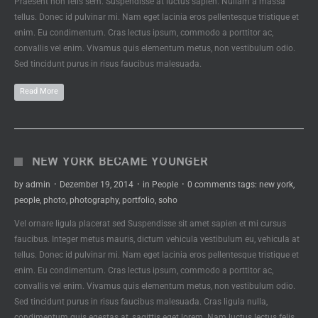
Praesent non felis sem. Suspendisse at luctus sapien. Nullam a massa
tellus. Donec id pulvinar mi. Nam eget lacinia eros pellentesque tristique et
enim. Eu condimentum. Cras lectus ipsum, commodo a porttitor ac,
convallis vel enim. Vivamus quis elementum metus, non vestibulum odio.
Sed tincidunt purus in risus faucibus malesuada.
Read More
NEW YORK BECAME YOUNGER
by
admin
·
Dezember 19, 2014
·
in
People
·
0 comments
tags:
new york
,
people
,
photo
,
photography
,
portfolio
,
soho
Vel ornare ligula placerat sed Suspendisse sit amet sapien et mi cursus
faucibus. Integer metus mauris, dictum vehicula vestibulum eu, vehicula at
tellus. Donec id pulvinar mi. Nam eget lacinia eros pellentesque tristique et
enim. Eu condimentum. Cras lectus ipsum, commodo a porttitor ac,
convallis vel enim. Vivamus quis elementum metus, non vestibulum odio.
Sed tincidunt purus in risus faucibus malesuada. Cras ligula nulla,
condimentum quis egestas at, sagittis eget lorem. Nam luctus lectus felis,