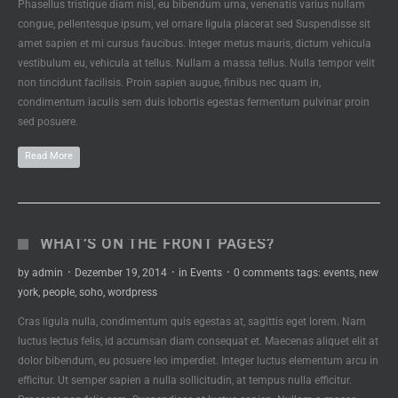
Phasellus tristique diam nisl, eu bibendum urna, venenatis varius nullam
congue, pellentesque ipsum, vel ornare ligula placerat sed Suspendisse sit
amet sapien et mi cursus faucibus. Integer metus mauris, dictum vehicula
vestibulum eu, vehicula at tellus. Nullam a massa tellus. Nulla tempor velit
non tincidunt facilisis. Proin sapien augue, finibus nec quam in,
condimentum iaculis sem duis lobortis egestas fermentum pulvinar proin
sed posuere.
Read More
WHAT’S ON THE FRONT PAGES?
by
admin
·
Dezember 19, 2014
·
in
Events
·
0 comments
tags:
events
,
new
york
,
people
,
soho
,
wordpress
Cras ligula nulla, condimentum quis egestas at, sagittis eget lorem. Nam
luctus lectus felis, id accumsan diam consequat et. Maecenas aliquet elit at
dolor bibendum, eu posuere leo imperdiet. Integer luctus elementum arcu in
efficitur. Ut semper sapien a nulla sollicitudin, at tempus nulla efficitur.