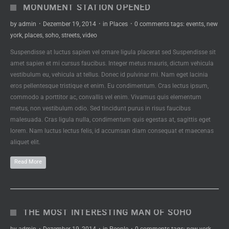
MONUMENT STATION OPENED
by
admin
·
Dezember 19, 2014
·
in
Places
·
0 comments
tags:
events
,
new
york
,
places
,
soho
,
streets
,
video
Suspendisse at luctus sapien vel ornare ligula placerat sed Suspendisse sit
amet sapien et mi cursus faucibus. Integer metus mauris, dictum vehicula
vestibulum eu, vehicula at tellus. Donec id pulvinar mi. Nam eget lacinia
eros pellentesque tristique et enim. Eu condimentum. Cras lectus ipsum,
commodo a porttitor ac, convallis vel enim. Vivamus quis elementum
metus, non vestibulum odio. Sed tincidunt purus in risus faucibus
malesuada. Cras ligula nulla, condimentum quis egestas at, sagittis eget
lorem. Nam luctus lectus felis, id accumsan diam consequat et maecenas
aliquet elit.
Read More
THE MOST INTERESTING MAN OF SOHO