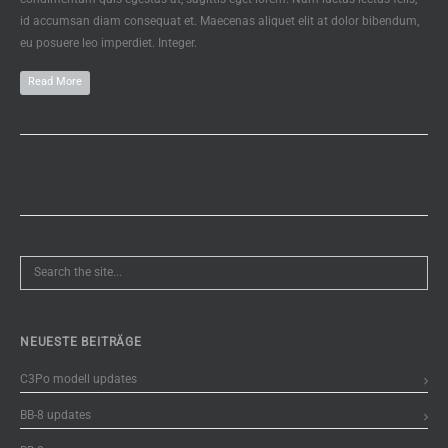
id accumsan diam consequat et. Maecenas aliquet elit at dolor bibendum,
eu posuere leo imperdiet. Integer.
Read More
NEUESTE BEITRÄGE
C3Po modell updates
BB-8 updates