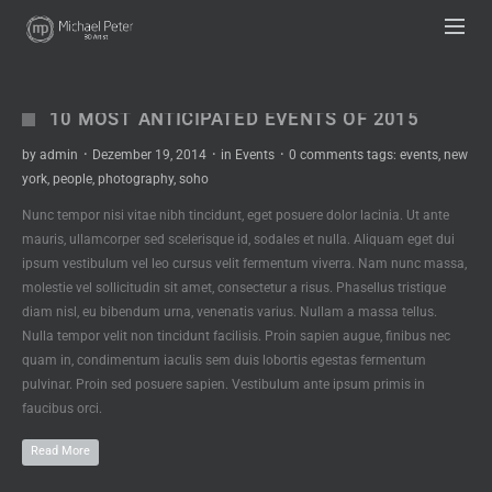
UA-63333836-1
10 MOST ANTICIPATED EVENTS OF 2015
by
admin
·
Dezember 19, 2014
·
in
Events
·
0 comments
tags:
events
,
new
york
,
people
,
photography
,
soho
Nunc tempor nisi vitae nibh tincidunt, eget posuere dolor lacinia. Ut ante
mauris, ullamcorper sed scelerisque id, sodales et nulla. Aliquam eget dui
ipsum vestibulum vel leo cursus velit fermentum viverra. Nam nunc massa,
molestie vel sollicitudin sit amet, consectetur a risus. Phasellus tristique
diam nisl, eu bibendum urna, venenatis varius. Nullam a massa tellus.
Nulla tempor velit non tincidunt facilisis. Proin sapien augue, finibus nec
quam in, condimentum iaculis sem duis lobortis egestas fermentum
pulvinar. Proin sed posuere sapien. Vestibulum ante ipsum primis in
faucibus orci.
Read More