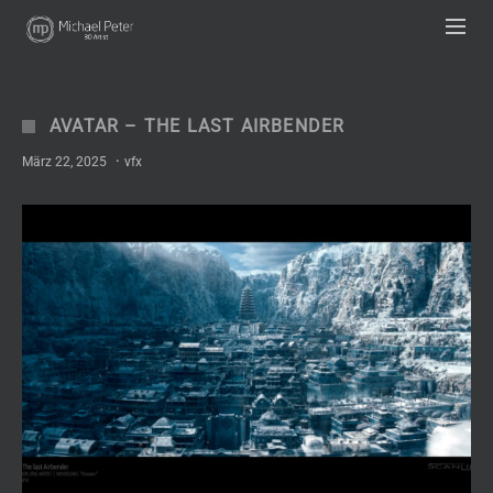
UA-63333836-1
AVATAR – THE LAST AIRBENDER
März 22, 2025
·
vfx