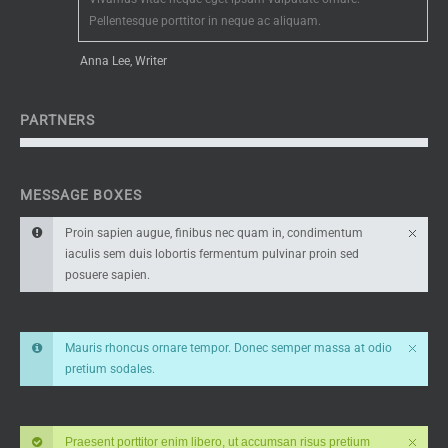
Pellentesque porttitor in neque ac aliquam.
Anna Lee, Writer
PARTNERS
MESSAGE BOXES
Proin sapien augue, finibus nec quam in, condimentum
iaculis sem duis lobortis fermentum pulvinar proin sed
posuere sapien.
Mauris rhoncus ornare tempor. Donec semper massa at odio
pretium sodales.
Praesent porttitor enim libero, ut accumsan risus pretium