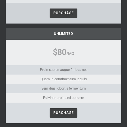
PURCHASE
UNLIMITED
$80
/MO
Proin sapien augue finibus nec
Quam in condimentum iaculis
Sem duis lobortis fermentum
Pulvinar proin sed posuere
PURCHASE