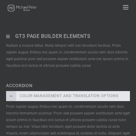
UA-63333836-1
GT3 PAGE BUILDER ELEMENTS
Nullam a massa tellus. Nulla tempor velit non tincidunt facilisis. Proin
sapien augue, finibus nec quam in, condimentum iaculis sem duis lobortis
eget pulvinar poin sed posuere sapien vestibulum ante nec ipsum primis in
faucibus orci luctus et ultrices posuere cubilia curae.
ACCORDION
COLOR MANAGEMENT AND TRANSLATION OPTIONS
Proin sapien augue, finibus nec quam in, condimentum iaculis sem duis
lobortis fermentum pulvinar. Proin sed posuere sapien vestibulum ante eget
ipsum primis in faucibus orci luctus et ultrices posuere cubilia curae nunc
tempor ac nisi. Vitae nibh tincidunt, eget posuere dolor lacinia ut ante
mauris, lorem ullamcorper sed scelerisque id, sodales et nulla. Aliquam eget