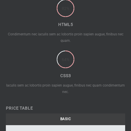
82
%
HTML5
Condimentum nec iaculis sem ac lobortis proin sapien augue, finibus nec
quam.
64
%
CSS3
Iaculis sem ac lobortis proin sapien augue, finibus nec quam condimentum
nec.
PRICE TABLE
BASIC