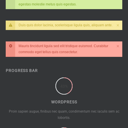
egestas molestie metus quis egestas.
Duis quis dolor lacinia, scelerisque ligula quis, aliquam ante.
Mauris tincidunt ligula sed elit tristique euismod. Curabitur
commodo eget tellus quis consectetur.
PROGRESS BAR
43
%
WORDPRESS
Proin sapien augue, finibus nec quam, condimentum nec iaculis sem ac
lobortis.