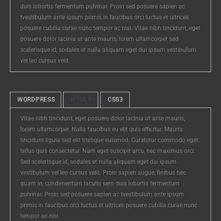
duis lobortis fermentum pulvinar. Proin sed posuere sapien ac
tvestibulum ante ipsum primis in faucibus orci luctus et ultrices
posuere cubilia curae nunc tempor ac nisi. Vitae nibh tincidunt, eget
posuere dolor lacinia ut ante mauris, lorem ullamcorper sed
scelerisque id, sodales et nulla aliquam eget dui ipsum vestibulum
vel leo cursus velit.
WORDPRESS
HTML5
CSS3
Vitae nibh tincidunt, eget posuere dolor lacinia ut ante mauris,
lorem ullamcorper. Nulla faucibus eu elit quis efficitur. Mauris
tincidunt ligula sed elit tristique euismod. Curabitur commodo eget
tellus quis consectetur. Nam eget suscipit arcu, nec maximus orci.
Sed scelerisque id, sodales et nulla aliquam eget dui ipsum
vestibulum vel leo cursus velit. Proin sapien augue, finibus nec
quam in, condimentum iaculis sem duis lobortis fermentum
pulvinar. Proin sed posuere sapien ac tvestibulum ante ipsum
primis in faucibus orci luctus et ultrices posuere cubilia curae nunc
tempor ac nisi.