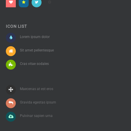
ICON LIST
Lorem ipsum dolor
Sit amet pellentesque
Cras vitae sodales
Maecenas at est eros
Gravida egestas ipsum
Pulvinar sapien urna