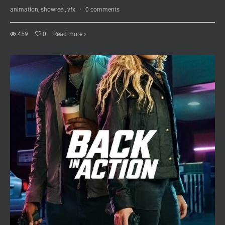
animation, showreel, vfx
·
0 comments
459
0
Read more