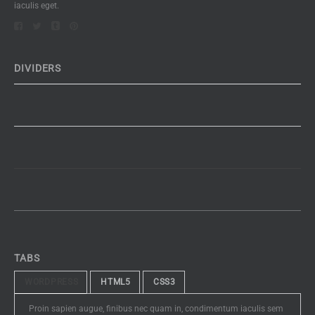
iaculis eget.
DIVIDERS
TABS
WORDPRESS
HTML5
CSS3
Proin sapien augue, finibus nec quam in, condimentum iaculis sem