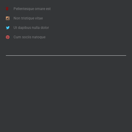
Pellentesque ornare est
Non tristique vitae
Ut dapibus nulla dolor
Cum sociis natoque
Copyright © 2015 Michael Peter. All Rights Reserved.
Impressum
|
Datenschutzerklärung
|