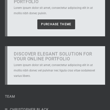
PORTFOLIO
Lorem ipsum dolor sit amet, consectetur adipiscing elit in at
mollis nibh donec pulvin.
PURCHASE THEME
DISCOVER ELEGANT SOLUTION FOR
YOUR ONLINE PORTFOLIO
Lorem ipsum dolor sit amet, consectetur adipiscing elit in at
mollis nibh donec vel pulvinar nec ligula cras vitae sodalesvel
varius libero.
TEAM
CHRISTOPHER BLACK