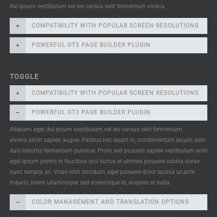
dui ipsum vestibulum vel leo cursus velit fermentum viverra.
COMPATIBILITY WITH POPULAR SCREEN RESOLUTIONS
POWERFUL GT3 PAGE BUILDER PLUGIN
TOGGLE
COMPATIBILITY WITH POPULAR SCREEN RESOLUTIONS
POWERFUL GT3 PAGE BUILDER PLUGIN
Aliquam eget dui ipsum vestibulum vel leo cursus velit fermentum
viverra proin sapien augue. Finibus nec quam in, condimentum iaculis sem
duis lobortis fermentum pulvinar. Proin sed posuere sapien vestibulum ante
eget ipsum primis in faucibus orci luctus et ultrices posuere cubilia curae
nunc tempor ac. Vitae nibh tincidunt, eget posuere dolor lacinia ut ante
mauris, lorem ullamcorper sed scelerisque id, sodales et nulla.
COLOR MANAGEMENT AND TRANSLATION OPTIONS